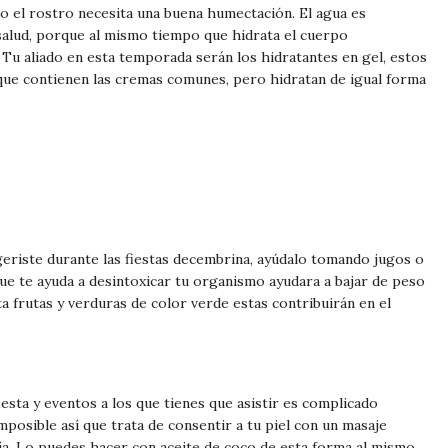
rpo el rostro necesita una buena humectación. El agua es
 salud, porque al mismo tiempo que hidrata el cuerpo
 Tu aliado en esta temporada serán los hidratantes en gel, estos
 que contienen las cremas comunes, pero hidratan de igual forma
geriste durante las fiestas decembrina, ayúdalo tomando jugos o
ue te ayuda a desintoxicar tu organismo ayudara a bajar de peso
eta frutas y verduras de color verde estas contribuirán en el
esta y eventos a los que tienes que asistir es complicado
mposible así que trata de consentir a tu piel con un masaje
ía. Lo puedes hacer con aceite de coco de esta forma al mismo