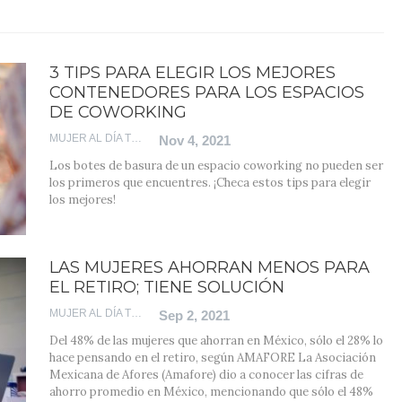
3 TIPS PARA ELEGIR LOS MEJORES
CONTENEDORES PARA LOS ESPACIOS
DE COWORKING
MUJER AL DÍA TEAM
Nov 4, 2021
Los botes de basura de un espacio coworking no pueden ser
los primeros que encuentres. ¡Checa estos tips para elegir
los mejores!
LAS MUJERES AHORRAN MENOS PARA
EL RETIRO; TIENE SOLUCIÓN
MUJER AL DÍA TEAM
Sep 2, 2021
Del 48% de las mujeres que ahorran en México, sólo el 28% lo
hace pensando en el retiro, según AMAFORE
La Asociación
Mexicana de Afores (Amafore) dio a conocer las cifras de
ahorro promedio en México, mencionando que sólo el 48%