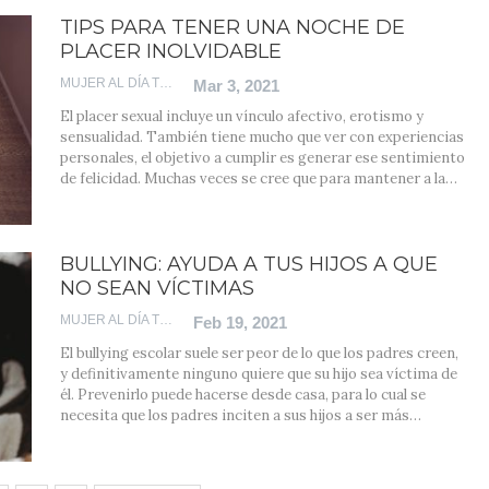
TIPS PARA TENER UNA NOCHE DE
PLACER INOLVIDABLE
MUJER AL DÍA TEAM
Mar 3, 2021
El placer sexual incluye un vínculo afectivo, erotismo y
sensualidad. También tiene mucho que ver con experiencias
personales, el objetivo a cumplir es generar ese sentimiento
de felicidad. Muchas veces se cree que para mantener a la
…
BULLYING: AYUDA A TUS HIJOS A QUE
NO SEAN VÍCTIMAS
MUJER AL DÍA TEAM
Feb 19, 2021
El bullying escolar suele ser peor de lo que los padres creen,
y definitivamente ninguno quiere que su hijo sea víctima de
él.
Prevenirlo puede hacerse desde casa, para lo cual se
necesita que los padres inciten a sus hijos a ser más
…