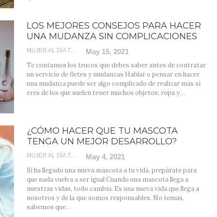
LOS MEJORES CONSEJOS PARA HACER
UNA MUDANZA SIN COMPLICACIONES
MUJER AL DÍA TEAM
May 15, 2021
Te contamos los trucos que debes saber antes de contratar
un servicio de fletes y mudanzas
Hablar o pensar en hacer
una mudanza puede ser algo complicado de realizar más si
eres de los que suelen tener muchos objetos, ropa y
…
¿CÓMO HACER QUE TU MASCOTA
TENGA UN MEJOR DESARROLLO?
MUJER AL DÍA TEAM
May 4, 2021
Si ha llegado una nueva mascota a tu vida, prepárate para
que nada vuelva a ser igual
Cuando una mascota llega a
nuestras vidas, todo cambia. Es una nueva vida que llega a
nosotros y de la que somos responsables. No temas,
sabemos que
…