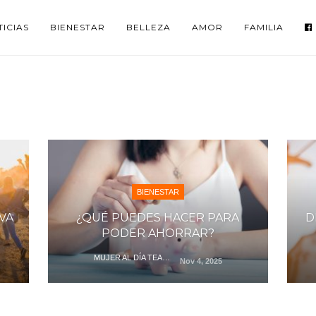
ICIAS
BIENESTAR
BELLEZA
AMOR
FAMILIA
BIENESTAR
VA
¿QUÉ PUEDES HACER PARA
D
PODER AHORRAR?
MUJER AL DÍA TEAM
Nov 4, 2025