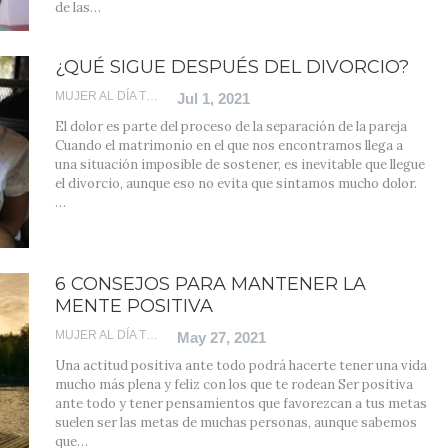
de las
…
¿QUÉ SIGUE DESPUÉS DEL DIVORCIO?
MUJER AL DÍA TEAM
Jul 1, 2021
El dolor es parte del proceso de la separación de la pareja
Cuando el matrimonio en el que nos encontramos llega a
una situación imposible de sostener, es inevitable que llegue
el divorcio, aunque eso no evita que sintamos mucho dolor.
…
6 CONSEJOS PARA MANTENER LA
MENTE POSITIVA
MUJER AL DÍA TEAM
May 27, 2021
Una actitud positiva ante todo podrá hacerte tener una vida
mucho más plena y feliz con los que te rodean
Ser positiva
ante todo y tener pensamientos que favorezcan a tus metas
suelen ser las metas de muchas personas, aunque sabemos
que
…