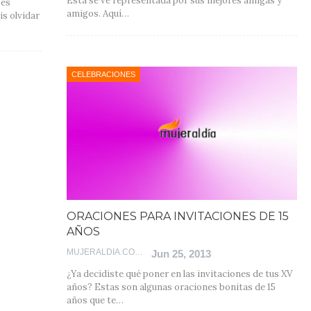
Está se ve representada por sus mejores amigas y
 es
amigos. Aquí…
s olvidar
CELEBRACIONES
ORACIONES PARA INVITACIONES DE 15
AÑOS
MUJERALDIA.COM
Jun 25, 2013
¿Ya decidiste qué poner en las invitaciones de tus XV
años? Estas son algunas oraciones bonitas de 15
años que te…