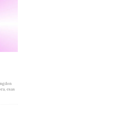
Langdon
ora, esas