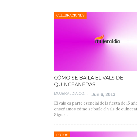
CELEBRACIONES
CÓMO SE BAILA EL VALS DE
QUINCEAÑERAS
MUJERALDIA.COM
Jun 6, 2013
El vals es parte esencial de la fiesta de 15 añ
enseñamos cómo se baile el vals de quincea
Sigue…
FOTOS