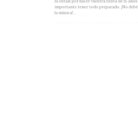
Si estáis por hacer vuestra fiesta de 15 años
importante tener todo preparado. ¡No debéi
la música!…