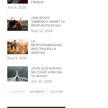
FAMILIA
Jun 5, 2026
¿NACEMOS
SABIENDO AMAR? LA
RESPUESTA ES NO
May 13, 2026
LA
RESPONSABILIDAD
AFECTIVA EN LA
AMISTAD
May 9, 2026
¿POR QUÉ AÚN NO
SÉ CÓMO VIVIR SIN
TU AMOR?
Abr 15, 2026
ANTERIOR
SIGUIENTE
1 De 1,756