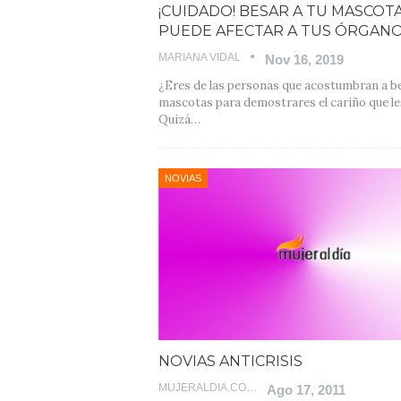
¡CUIDADO! BESAR A TU MASCOT
PUEDE AFECTAR A TUS ÓRGAN
MARIANA VIDAL
Nov 16, 2019
¿Eres de las personas que acostumbran a be
mascotas para demostrares el cariño que le
Quizá
…
NOVIAS
NOVIAS ANTICRISIS
MUJERALDIA.COM
Ago 17, 2011