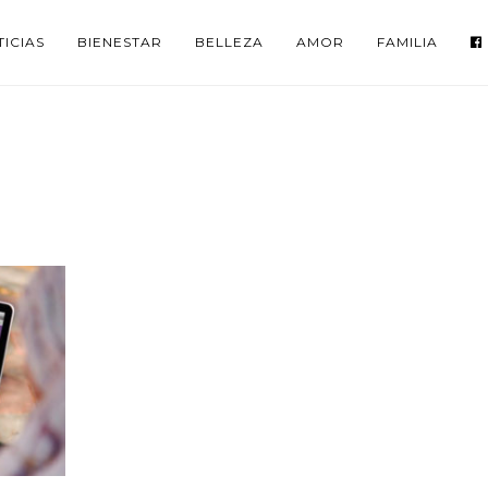
ICIAS
BIENESTAR
BELLEZA
AMOR
FAMILIA