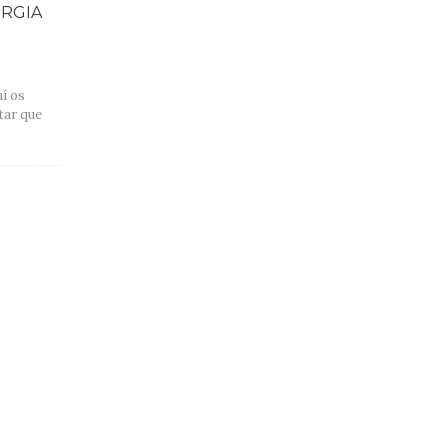
ERGIA
uí os
tar que