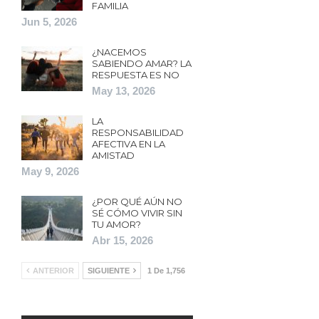
FAMILIA
Jun 5, 2026
¿NACEMOS
SABIENDO AMAR? LA
RESPUESTA ES NO
May 13, 2026
LA
RESPONSABILIDAD
AFECTIVA EN LA
AMISTAD
May 9, 2026
¿POR QUÉ AÚN NO
SÉ CÓMO VIVIR SIN
TU AMOR?
Abr 15, 2026
ANTERIOR
SIGUIENTE
1 De 1,756