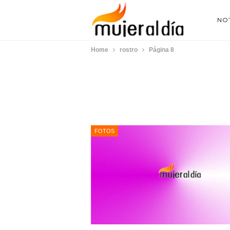
NOT
Home
rostro
Página 8
FOTOS