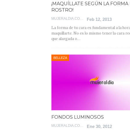
¡MAQUÍLLATE SEGÚN LA FORMA 
ROSTRO!
MUJERALDIA.COM
Feb 12, 2013
La forma de tu cara es fundamental a la hor
maquillarte. No es lo mismo tener la cara r
que alargada o…
BELLEZA
FONDOS LUMINOSOS
MUJERALDIA.COM
Ene 30, 2012