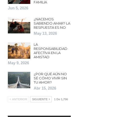
FAMILIA
Jun 5, 2026
¿NACEMOS
SABIENDO AMAR? LA
RESPUESTA ES NO
May 13, 2026
LA
RESPONSABILIDAD
AFECTIVA EN LA
AMISTAD
May 9, 2026
¿POR QUÉ AÚN NO
SÉ CÓMO VIVIR SIN
TU AMOR?
Abr 15, 2026
ANTERIOR
SIGUIENTE
1 De 1,756