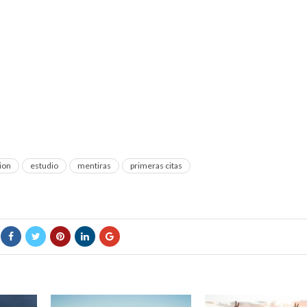
ion
estudio
mentiras
primeras citas