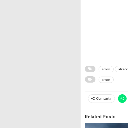
amor
atracc
amor
Compartir
Related Posts