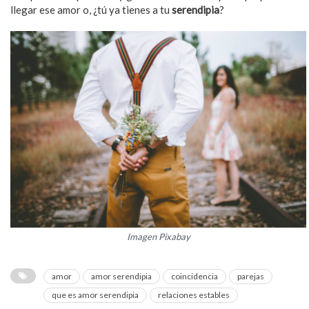
llegar ese amor o, ¿tú ya tienes a tu
serendipia
?
Imagen Pixabay
amor
amor serendipia
coincidencia
parejas
que es amor serendipia
relaciones estables