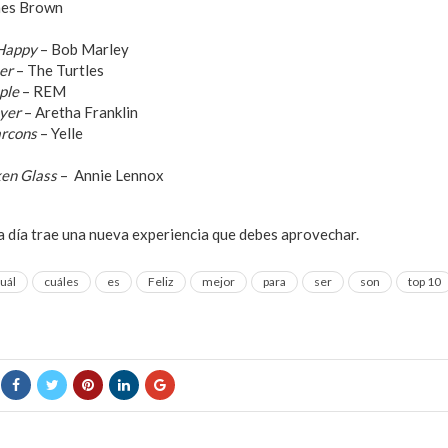
mes Brown
Happy
– Bob Marley
er
– The Turtles
ple
– REM
ayer
– Aretha Franklin
rcons
– Yelle
en Glass
– Annie Lennox
 día trae una nueva experiencia que debes aprovechar.
uál
cuáles
es
Feliz
mejor
para
ser
son
top 10