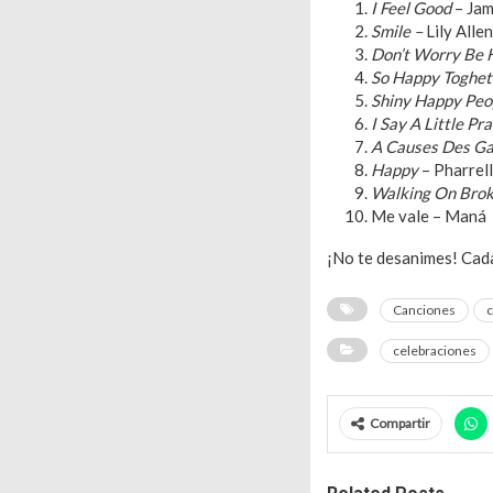
I Feel Good
– Ja
Smile –
Lily Allen
Don’t Worry Be 
So Happy Toghet
Shiny Happy Peo
I Say A Little Pr
A Causes Des Ga
Happy
– Pharrell
Walking On Brok
Me vale – Maná
¡No te desanimes! Cada
Canciones
c
celebraciones
Compartir