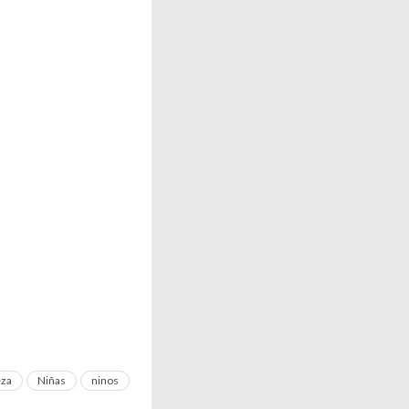
eza
Niñas
ninos