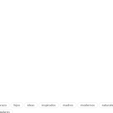
razo
hijos
ideas
inspirados
madres
modernos
natural
pulares