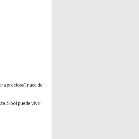
dra preciosa”, nace de
ste árbol puede vivir