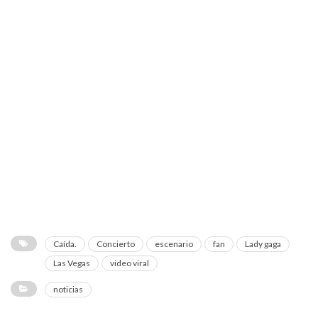
Caída.
Concierto
escenario
fan
Lady gaga
Las Vegas
video viral
noticias