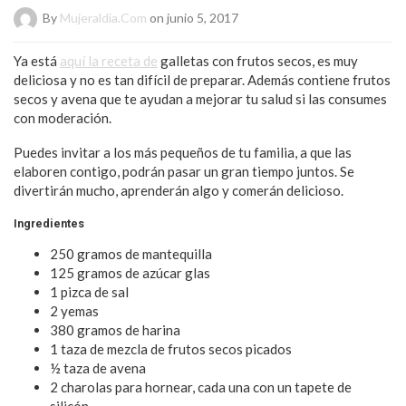
By
Mujeraldia.com
on junio 5, 2017
Ya está
aquí la receta de
galletas con frutos secos, es muy
deliciosa y no es tan difícil de preparar. Además contiene frutos
secos y avena que te ayudan a mejorar tu salud si las consumes
con moderación.
Puedes invitar a los más pequeños de tu familia, a que las
elaboren contigo, podrán pasar un gran tiempo juntos. Se
divertirán mucho, aprenderán algo y comerán delicioso.
Ingredientes
250 gramos de mantequilla
125 gramos de azúcar glas
1 pizca de sal
2 yemas
380 gramos de harina
1 taza de mezcla de frutos secos picados
½ taza de avena
2 charolas para hornear, cada una con un tapete de
silicón