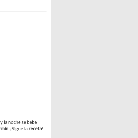
 y la noche se bebe
rmín
. ¡Sigue la
receta
!