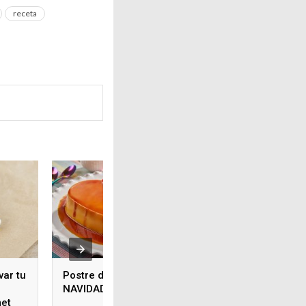
receta
var tu
Postre de corazón para
NAVIDAD
met