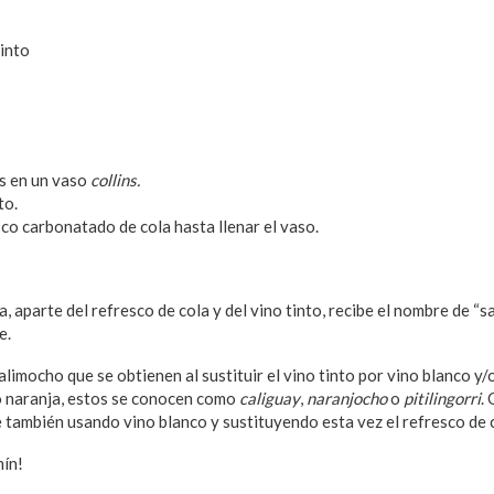
tinto
os en un vaso
collins.
to.
co carbonatado de cola hasta llenar el vaso.
a, aparte del refresco de cola y del vino tinto, recibe el nombre de “s
e.
alimocho que se obtienen al sustituir el vino tinto por vino blanco y/
o naranja, estos se conocen como
caliguay
,
naranjocho
o
pitilingorri
.
e también usando vino blanco y sustituyendo esta vez el refresco de 
mín!