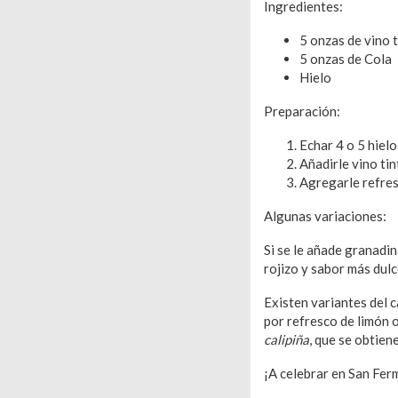
Ingredientes:
5 onzas de vino 
5 onzas de Cola
Hielo
Preparación:
Echar 4 o 5 hiel
Añadirle vino tin
Agregarle refres
Algunas variaciones:
Si se le añade granadin
rojizo y sabor más dulc
Existen variantes del c
por refresco de limón 
calipiña
, que se obtien
¡A celebrar en San Fer