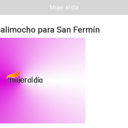
Mujer al día
calimocho para San Fermín