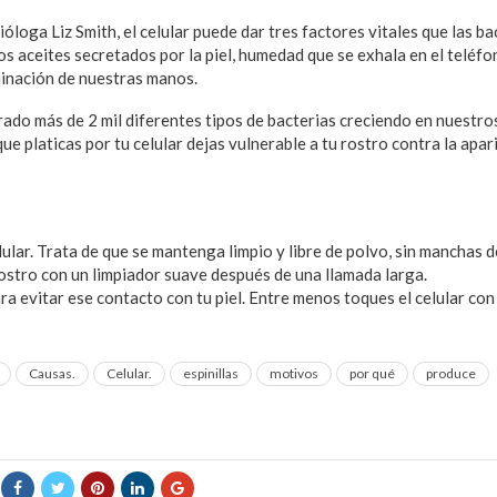
óloga Liz Smith, el celular puede dar tres factores vitales que las ba
os aceites secretados por la piel, humedad que se exhala en el teléf
inación de nuestras manos.
rado más de 2 mil diferentes tipos de bacterias creciendo en nuestr
que platicas por tu celular dejas vulnerable a tu rostro contra la apa
ular. Trata de que se mantenga limpio y libre de polvo, sin manchas 
rostro con un limpiador suave después de una llamada larga.
ra evitar ese contacto con tu piel. Entre menos toques el celular con
Causas.
Celular.
espinillas
motivos
por qué
produce