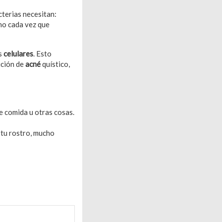
cterias necesitan:
ono cada vez que
os
celulares
. Esto
rición de
acné
quístico,
de comida u otras cosas.
 tu rostro, mucho