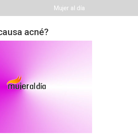
Mujer al día
 causa acné?