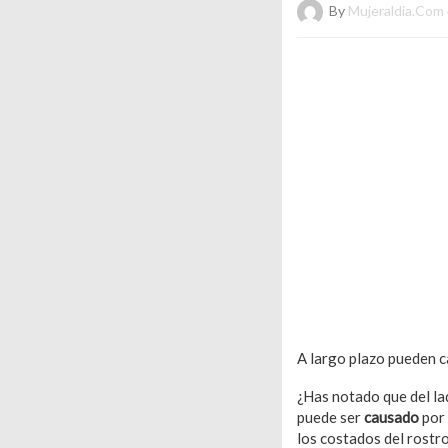
By
Mujeraldia.com
A largo plazo pueden ca
¿Has notado que del la
puede ser
causado
por 
los costados del rostro