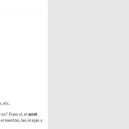
, etc.
os? Pues sí, el
acné
 el mentón, las orejas y