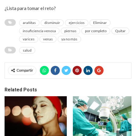
¿Lista para tomar el reto?
arañitas
disminuir
ejercicios
Eliminar
insuficiencia venosa
piernas
por completo
Quitar
varices
venas
ya no más
salud
Compartir
Related Posts