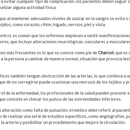
ra evitar cualquier tipo de complicación, los pacientes deben seguir 
alizar alguna actividad física.
 que al mantener adecuados niveles de azúcar en la sangre se evita o 
jidos, como corazón, riñón, hígado, nervios, piel y vista.
ontrol, es común que los enfermos empiecen a sentir manifestacione
iores, que incluye alteraciones neurológicas, vasculares y musculares
nes más frecuentes es lo que se conoce como pie de
Charcot
, que es
 a la persona a caminar de manera normal, situación que provoca lesi
icos también tengan obstrucción de las arterias, lo que conlleva a u
que de no corregirse puede ocasionar una necrosis de los tejidos y pr
l de la enfermedad, los profesionales de la salud pueden prevenir el
ue consiste en checar los pulsos de las extremidades inferiores.
 alteración como falta de pulsación, el médico debe referir al pacien
o de realizar una serie de estudios específicos, como angiografías, 
 la arteria y posibilitar un procedimiento que mejore la circulación.