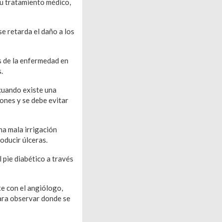
su tratamiento médico,
se retarda el daño a los
s de la enfermedad en
.
 cuando existe una
ones y se debe evitar
na mala irrigación
oducir úlceras.
 pie diabético a través
te con el angiólogo,
para observar donde se