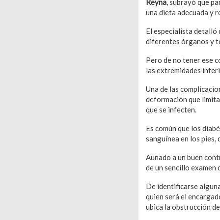
Reyna
, subrayó que pa
una dieta adecuada y re
El especialista detalló
diferentes órganos y te
Pero de no tener ese c
las extremidades infer
Una de las complicacio
deformación que limita
que se infecten.
Es común que los diabét
sanguínea en los pies, 
Aunado a un buen contro
de un sencillo examen q
De identificarse alguna
quien será el encargad
ubica la obstrucción de