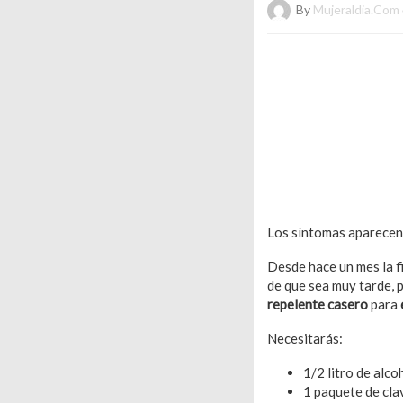
By
Mujeraldia.com
Los síntomas aparecen 
Desde hace un mes la f
de que sea muy tarde, 
repelente casero
para
Necesitarás:
1/2 litro de alco
1 paquete de cla