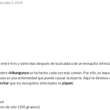
on julio 2, 2014
entre tres y siete días después de la picadura de un mosquito infest
iebre
chikungunya
se ha hecho cada vez más común. Por ello, es impo
pues es una enfermedad que puede causar la muerte. Aquí te diremos
evitar
que los mosquitos infectados te
piquen
.
hol
vos de olor (100 gramos)