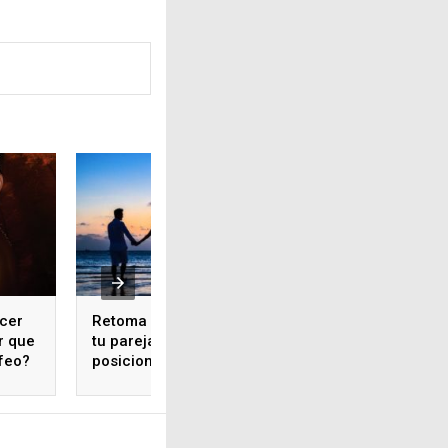
cer
Retoma el ímpetu con
r que
tu pareja con estas
feo?
posiciones sexuales