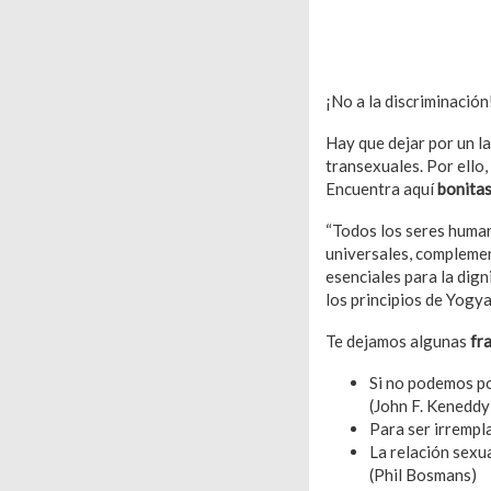
¡No a la discriminación
Hay que dejar por un l
transexuales. Por ello,
Encuentra aquí
bonitas
“Todos los seres human
universales, complement
esenciales para la dig
los principios de Yogya
Te dejamos algunas
fr
Si no podemos po
(John F. Keneddy
Para ser irrempl
La relación sexua
(Phil Bosmans)