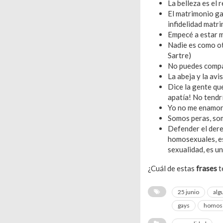
La belleza es el 
El matrimonio gay
infidelidad matri
Empecé a estar m
Nadie es como otr
Sartre)
No puedes compar
La abeja y la avi
Dice la gente qu
apatía! No tendr
Yo no me enamoro
Somos peras, som
Defender el derec
homosexuales, es
sexualidad, es u
¿Cuál de estas
frases
t
25 junio
alg
gays
homose