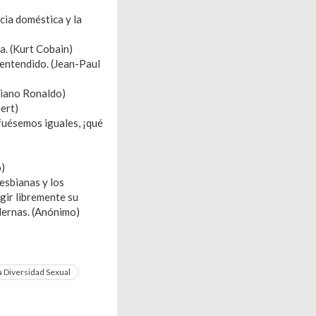
cia doméstica y la
a. (Kurt Cobain)
lentendido. (Jean-Paul
tiano Ronaldo)
bert)
 fuésemos iguales, ¡qué
o)
esbianas y los
gir libremente su
dernas. (Anónimo)
la Diversidad Sexual