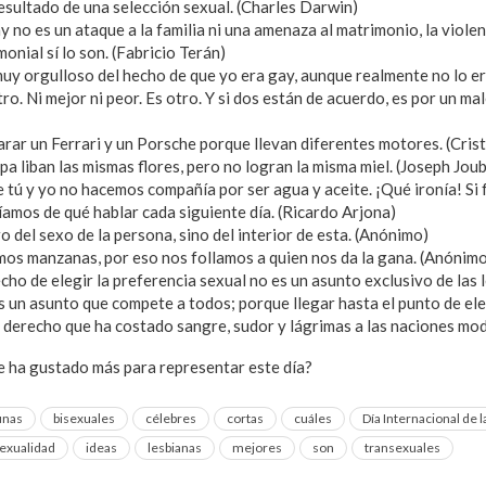
resultado de una selección sexual. (Charles Darwin)
 no es un ataque a la familia ni una amenaza al matrimonio, la violen
monial sí lo son. (Fabricio Terán)
uy orgulloso del hecho de que yo era gay, aunque realmente no lo er
o. Ni mejor ni peor. Es otro. Y si dos están de acuerdo, es por un ma
ar un Ferrari y un Porsche porque llevan diferentes motores. (Cris
spa liban las mismas flores, pero no logran la misma miel. (Joseph Jou
e tú y yo no hacemos compañía por ser agua y aceite. ¡Qué ironía! Si
íamos de qué hablar cada siguiente día. (Ricardo Arjona)
 del sexo de la persona, sino del interior de esta. (Anónimo)
os manzanas, por eso nos follamos a quien nos da la gana. (Anónim
ho de elegir la preferencia sexual no es un asunto exclusivo de las l
 un asunto que compete a todos; porque llegar hasta el punto de ele
n derecho que ha costado sangre, sudor y lágrimas a las naciones mo
e ha gustado más para representar este día?
unas
bisexuales
célebres
cortas
cuáles
Día Internacional de 
xualidad
ideas
lesbianas
mejores
son
transexuales