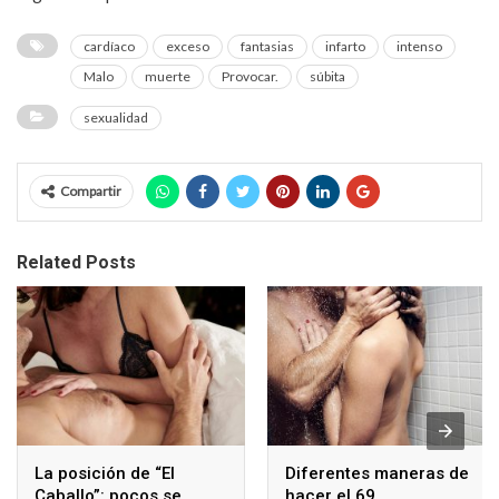
cardíaco
exceso
fantasias
infarto
intenso
Malo
muerte
Provocar.
súbita
sexualidad
Compartir
Related Posts
La posición de “El
Diferentes maneras de
Caballo”: pocos se
hacer el 69