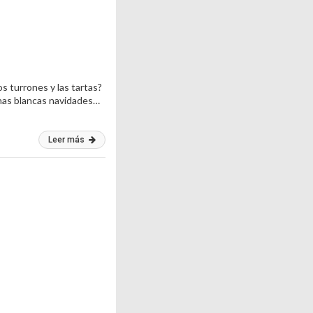
s turrones y las tartas?
nas blancas navidades…
Leer más