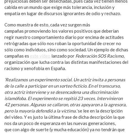
prejuiciosas deben ser desechadas, pues cada vez tienen menos
cabida en un mundo que exige más tolerancia, inclusión y
empatía en lugar de discursos ignorantes de odio y rechazo.
Como muestra de esto, cada vez surgen más
campañas promoviendo los valores positivos que deberían
regir nuestro comportamiento diario por encima de actitudes
retrógradas que sólo nos roban la oportunidad de crecer no
sólo como individuos, sino como sociedad. Un ejemplo de dichas
campañas es
este vídeo
lanzado por
Federación SOS Racismo
,
organización que lucha contra las distintas manifestaciones del
racismo y xenofobia en España.
‘Realizamos un experimento social. Un actriz invita a personas
de la calle a participar en un sorteo ficticio. En el transcurso,
otra actriz interviene y se desencadena una discriminación
islamófoba. El experimento se repitió 23 veces. Intervinieron
42 personas. Algunas se callaron, otras apoyaron a la agresora,
pero la mayoría defendió a la víctima.’
se lee en la descripción
del video. Y es justo la última frase de dicha descripción la que
nos da un poco de esperanza en las nuevas generaciones,
que con algo de suerte (y mucha educación) ya no tendrán que