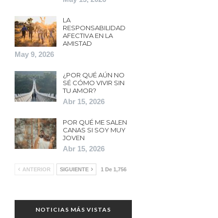
LA
RESPONSABILIDAD
AFECTIVA EN LA
AMISTAD
May 9, 2026
¿POR QUÉ AÚN NO
SÉ CÓMO VIVIR SIN
TU AMOR?
Abr 15, 2026
POR QUÉ ME SALEN
CANAS SI SOY MUY
JOVEN
Abr 15, 2026
ANTERIOR
SIGUIENTE
1 De 1,756
NOTICIAS MÁS VISTAS