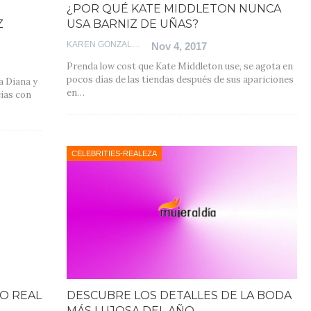
¿POR QUÉ KATE MIDDLETON NUNCA
Z
USA BARNIZ DE UÑAS?
KAREN GONZALEZ
Nov 4, 2017
Prenda low cost que Kate Middleton use, se agota en
pocos días de las tiendas después de sus apariciones
sa Diana y
en…
cias con
CELEBRITIES-REALEZA
NO REAL
DESCUBRE LOS DETALLES DE LA BODA
MÁS LUJOSA DEL AÑO