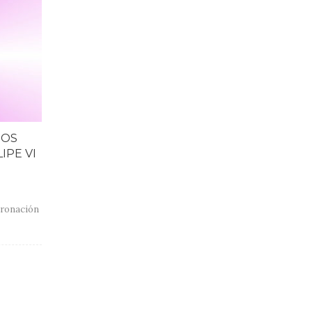
SOS
IPE VI
oronación