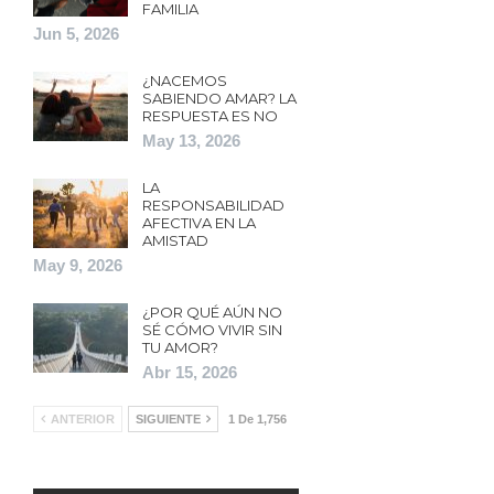
FAMILIA
Jun 5, 2026
¿NACEMOS
SABIENDO AMAR? LA
RESPUESTA ES NO
May 13, 2026
LA
RESPONSABILIDAD
AFECTIVA EN LA
AMISTAD
May 9, 2026
¿POR QUÉ AÚN NO
SÉ CÓMO VIVIR SIN
TU AMOR?
Abr 15, 2026
ANTERIOR
SIGUIENTE
1 De 1,756