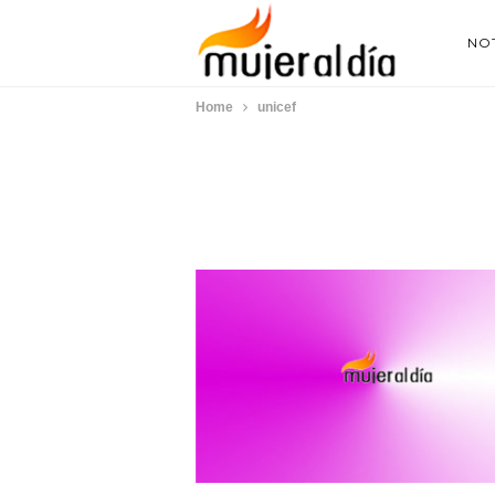
NOT
Home
unicef