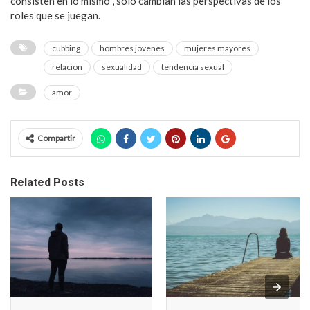
consisten en lo mismo , sólo cambian las perspectivas de los
roles que se juegan.
cubbing
hombres jovenes
mujeres mayores
relacion
sexualidad
tendencia sexual
amor
Compartir
Related Posts