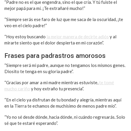
“Padre no es el que engendra, sino el que cría. Y tú fuiste el
mejor papá para mí. ¡Te extrañaré mucho!”
“Siempre serás ese faro de luz que me saca de la oscuridad, ¡te
veo en el cielo padre!”
“Hoy estoy buscando
la mejor manera de decirte adiós
y al
mirarte siento que el dolor despierta en mi corazón”.
Frases para padrastros amorosos
“Siempre será mi padre, aunque no tengamos los mismos genes.
Diosito te tenga en su gloria padre”.
“Gracias por amar a mi madre mientras estuviste,
te tomé
mucho cariño
y hoy extraño tu presencia”.
“En el cielo ya disfrutan de tu bondad y alegría, mientras aquí
en la Tierra te echamos de muchísimo de menos padre mío”.
“Yo no sé desde dónde, hacia dónde, ni cuándo regresarás. Solo
sé que te estaré esperando”.