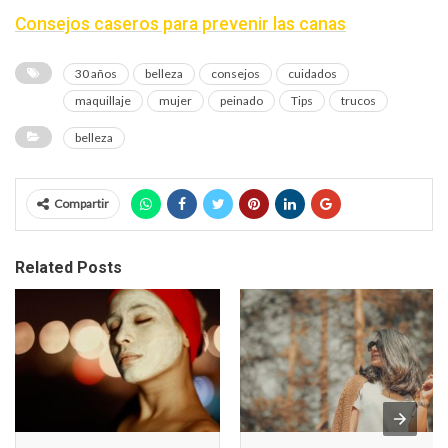
Consejos caseros para prevenir las canas
30 años
belleza
consejos
cuidados
maquillaje
mujer
peinado
Tips
trucos
belleza
Compartir
Related Posts