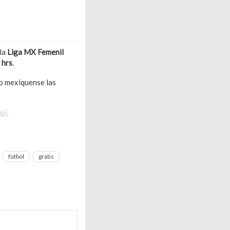
la
Liga MX Femenil
 hrs
.
io mexiquense las
uí.
fútbol
gratis