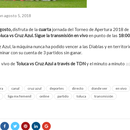
n agosto 5, 2018
gosto,
disfruta de la
cuarta
jornada del Torneo de Apertura 2018 de 
luca vs Cruz Azul. Sigue la transmisión en vivo
en punto de las
18:00
 Azul, la máquina nunca ha podido vencer a las Diablas y en territor
minar con su cuenta de 3 partidos sin ganar.
n vivo de
Toluca vs Cruz Azul a través de TDN
y el minuto a minuto
aq
ra
canal
cruz azul
deportes
directo
donde ver
en vivo
liga mx femenil
online
partido
toluca
transmisión