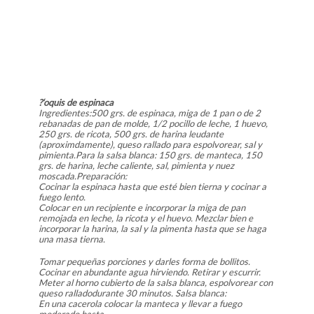
?‘oquis de espinaca
Ingredientes:500 grs. de espinaca, miga de 1 pan o de 2
rebanadas de pan de molde, 1/2 pocillo de leche, 1 huevo,
250 grs. de ricota, 500 grs. de harina leudante
(aproximdamente), queso rallado para espolvorear, sal y
pimienta.Para la salsa blanca: 150 grs. de manteca, 150
grs. de harina, leche caliente, sal, pimienta y nuez
moscada.Preparación:
Cocinar la espinaca hasta que esté bien tierna y cocinar a
fuego lento.
Colocar en un recipiente e incorporar la miga de pan
remojada en leche, la ricota y el huevo. Mezclar bien e
incorporar la harina, la sal y la pimenta hasta que se haga
una masa tierna.
Tomar pequeñas porciones y darles forma de bollitos.
Cocinar en abundante agua hirviendo. Retirar y escurrir.
Meter al horno cubierto de la salsa blanca, espolvorear con
queso ralladodurante 30 minutos. Salsa blanca:
En una cacerola colocar la manteca y llevar a fuego
moderado hasta