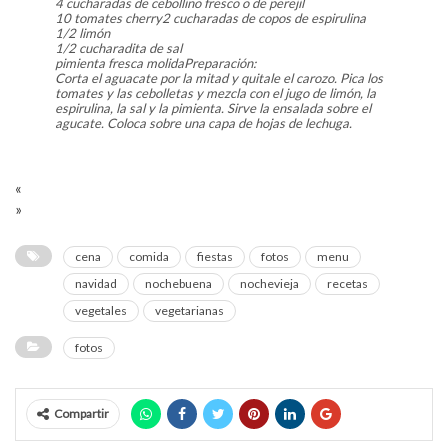
4 cucharadas de cebollino fresco o de perejil
10 tomates cherry2 cucharadas de copos de espirulina
1/2 limón
1/2 cucharadita de sal
pimienta fresca molidaPreparación:
Corta el aguacate por la mitad y quitale el carozo. Pica los
tomates y las cebolletas y mezcla con el jugo de limón, la
espirulina, la sal y la pimienta. Sirve la ensalada sobre el
agucate. Coloca sobre una capa de hojas de lechuga.
«
»
cena
comida
fiestas
fotos
menu
navidad
nochebuena
nochevieja
recetas
vegetales
vegetarianas
fotos
Compartir