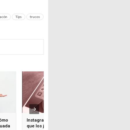
tacón
Tips
trucos
Cómo
Instagram pronostica
cuada
que los jóvenes usaran