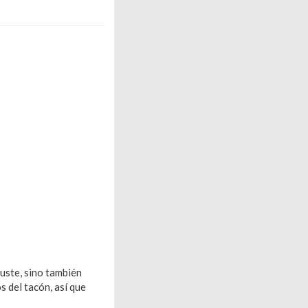
uste, sino también
s del tacón, así que