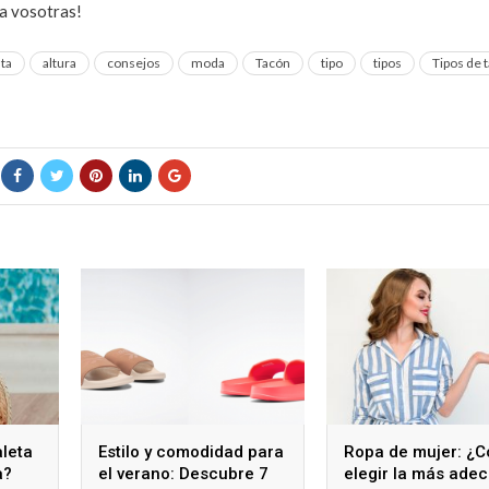
ra vosotras!
lta
altura
consejos
moda
Tacón
tipo
tipos
Tipos de 
leta
Estilo y comodidad para
Ropa de mujer: ¿
a?
el verano: Descubre 7
elegir la más ade