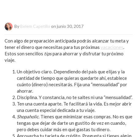
By
Belem Capetillo
on junio 30, 2017
Con algo de preparación anticipada podrás alcanzar tu meta y
tener el dinero que necesitas para tus próximas
vacaciones
.
Estos son sencillos
tips
para ahorrar y disfrutar tu próximo
viaje.
Un objetivo claro. Dependiendo del país que elijas y la
cantidad de tiempo que quieras quedarte ahí, establece
cuánto (dinero) necesitarás. Fija una “mensualidad” por
ahorrar.
Disciplina. Y constancia, no te saltes ni una “mensualidad”.
Ten una cuenta aparte. Te facilitará la vida. Es mejor abrir
una cuenta especial dedicada a tu viaje.
Shopaholic
. Tienes que minimizar esas compras. No es que
tengas que dejar de darte un gustito de vez en cuando,
pero debes cuidar más en qué gastas tu dinero.
Aprovecha tu tarjeta de crédito. Pregunta si tienes algún