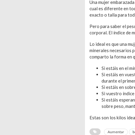
Una mujer embarazada s
cual es diferente en t
exacto o talla para tod
Pero para saber el pes
corporal. El índice de 
Lo ideal es que una mu
minerales necesarios p
comparto la forma en q
Si estáis en el 
Si estáis en vue
durante el prime
Si estáis en sobr
Si vuestro índic
Si estáis esperan
sobre peso, mant
Estas son los kilos id
Aumentar
b