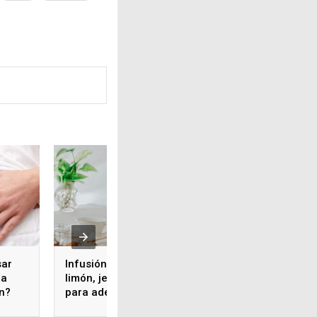
sar
Infusión de pepino,
ra
limón, jengibre y menta
ón?
para adelgazar