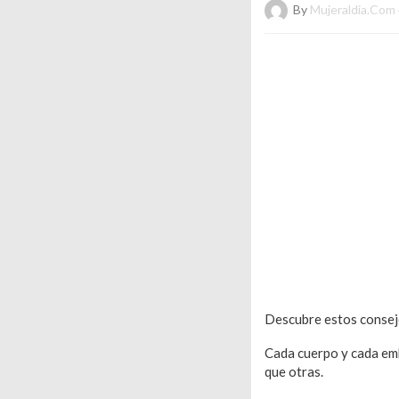
By
Mujeraldia.com
Descubre estos consej
Cada cuerpo y cada emb
que otras.