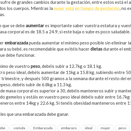
ufre de grandes cambios durante la gestación, entre estos está el 
odos los cuerpos. Mientras la
mujer está en tiempo de gestación
, no 
as.
o que se debe
aumentar
es importante saber vuestra estatura y vues
masa corporal es de 18.5 a 24.9, si este baja o sube es poco saludable.
jer
embarazada
pueda aumentar el mínimo peso posible sin eliminar la
ara su bebé, es recomendable que evitéis hacer
dietas
durante el emb
ue debe funcionar.
mínimo de vuestro
peso
, debéis subir a 12.7kg o 18.1 kg.
stro peso ideal, debéis aumentar de 11kg a 15.8 kg, subiendo entre 5
r trimestre, y después 500 gramos a la semana durante el resto del 
epeso, debéis subir de 6.8kg a 11.3 kg.
e de masa corporal es superior a 30, debéis manteneros subir y mante
do gemelos y estáis en vuestro peso ideal debéis subir entre 16.7kg y
eneros entre 14kg y 22.6 kg. Si tenéis obesidad manteneros entre 11
eales que una embarazada debe ganar.
ebe
comida
Embarazada
embarazo
ideal
mujer
peso