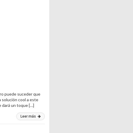
pero puede suceder que
 solución cool a este
e dará un toque […]
Leer más