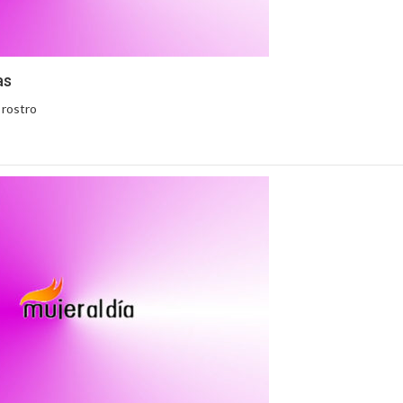
as
 rostro