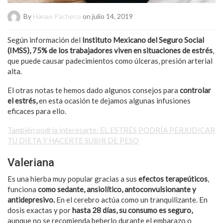
By
Hanae Pacheco
on julio 14, 2019
Según información del
Instituto Mexicano del Seguro Social
(IMSS), 75% de los trabajadores viven en situaciones de estrés
,
que puede causar padecimientos como úlceras, presión arterial
alta.
El otras notas te hemos dado algunos consejos para
controlar
el estrés,
en esta ocasión te dejamos algunas infusiones
eficaces para ello.
También podría interesarte: EL ESTRÉS PODRÍA PERJUDICAR
TU DIETA Y HACERTE SUBIR DE PESO
Valeriana
Es una hierba muy popular gracias a sus
efectos terapeúticos
,
funciona
como sedante, ansiolítico, antoconvulsionante y
antidepresivo.
En el cerebro actúa como un tranquilizante. En
dosis exactas y por
hasta 28 días, su consumo es seguro,
aunque no se recomienda beberlo durante el embarazo o