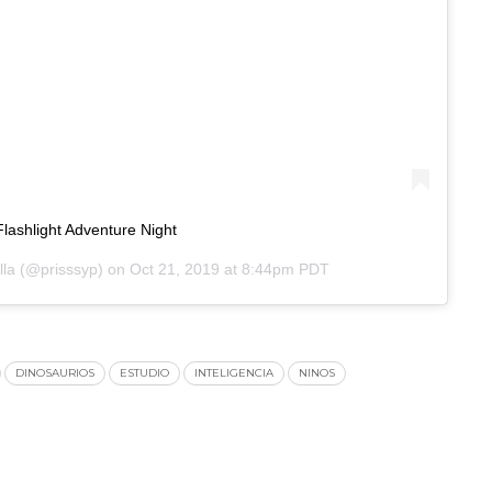
Flashlight Adventure Night
lla
(@prisssyp) on
Oct 21, 2019 at 8:44pm PDT
DINOSAURIOS
ESTUDIO
INTELIGENCIA
NINOS