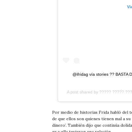
Vi
@ifridag vía stories ?? BASTA D
A post shared by
????? ????́? ??
Por medio de historias Frida habló del 
de que ellos son quienes tienen mal a su
dinero’. También dijo que continúa doli
ex y ella tuvieron una relación.