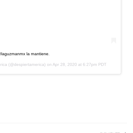
laguzmanmx la mantiene.
rica
(@despiertamerica) on
Apr 28, 2020 at 6:27pm PDT