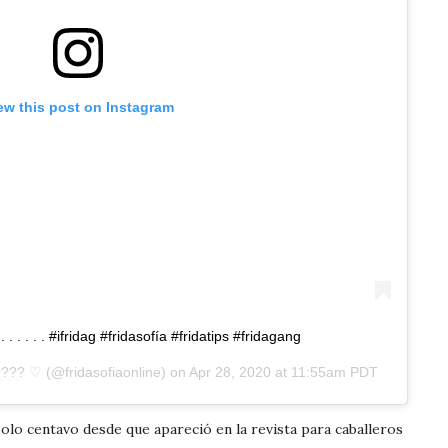
ew this post on Instagram
 . . . . . #ifridag #fridasofía #fridatips #fridagang
???? ♡
(@fridasofiaonline) on
Apr 28, 2020 at 11:55am PDT
olo centavo desde que apareció en la revista para caballeros