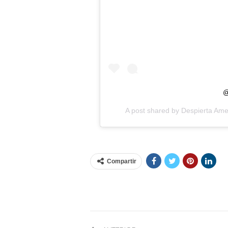
@
A post shared by
Despierta Ame
Compartir