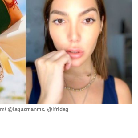
am/ @laguzmanmx, @ifridag