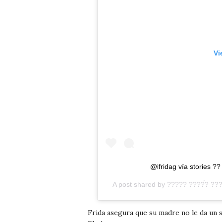
Vi
@ifridag vía stories ?? .
A post shared by
????? ????́? ??
Frida asegura que su madre no le da un s