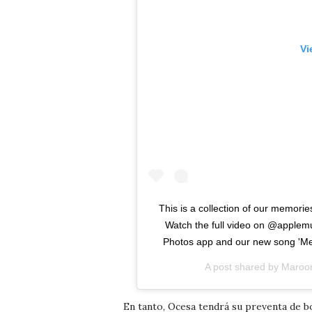
Vi
This is a collection of our memories
Watch the full video on @applem
Photos app and our new song 'Mem
A post shared by
Maroo
En tanto, Ocesa tendrá su preventa de bo