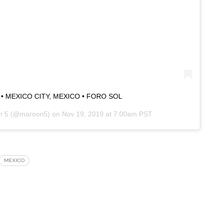
0 • MEXICO CITY, MEXICO • FORO SOL
n 5
(@maroon5) on
Nov 19, 2019 at 7:00am PST
MEXICO