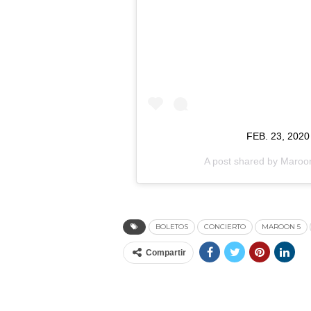
FEB. 23, 202
A post shared by
Maroo
BOLETOS
CONCIERTO
MAROON 5
Compartir