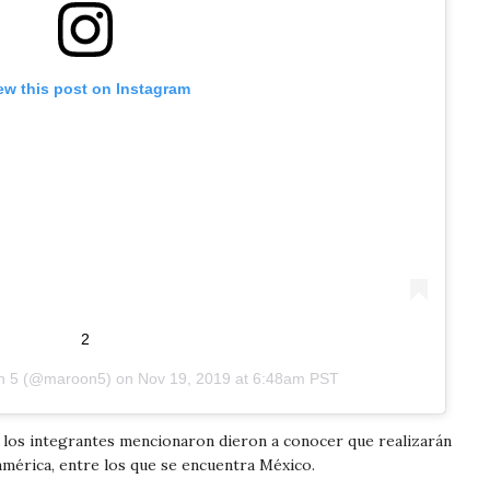
ew this post on Instagram
2
n 5
(@maroon5) on
Nov 19, 2019 at 6:48am PST
 los integrantes mencionaron dieron a conocer que realizarán
américa, entre los que se encuentra México.