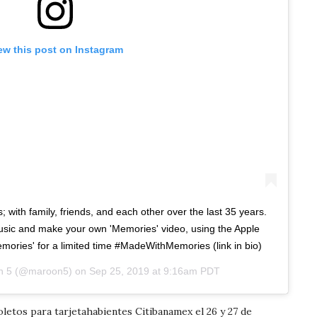
ew this post on Instagram
; with family, friends, and each other over the last 35 years.
usic and make your own 'Memories' video, using the Apple
ories' for a limited time #MadeWithMemories (link in bio)
n 5
(@maroon5) on
Sep 25, 2019 at 9:16am PDT
letos para tarjetahabientes Citibanamex el 26 y 27 de