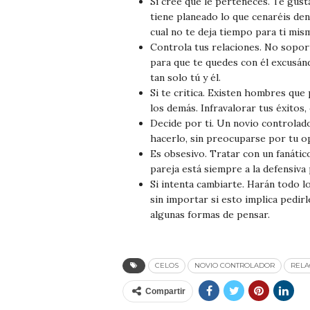
Si cree que le perteneces. Te gust
tiene planeado lo que cenaréis den
cual no te deja tiempo para ti mis
Controla tus relaciones. No soport
para que te quedes con él excusánd
tan solo tú y él.
Si te critica. Existen hombres que
los demás. Infravalorar tus éxitos,
Decide por ti. Un novio controlad
hacerlo, sin preocuparse por tu op
Es obsesivo. Tratar con un fanáti
pareja está siempre a la defensiva
Si intenta cambiarte. Harán todo l
sin importar si esto implica pedirl
algunas formas de pensar.
CELOS
NOVIO CONTROLADOR
RELA
Compartir