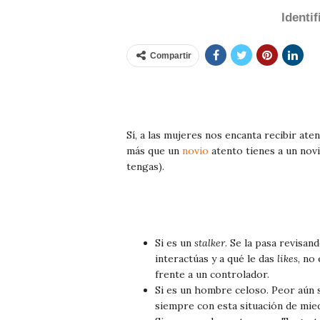
Identi
Compartir
Sí, a las mujeres nos encanta recibir ate
más que un
novio
atento tienes a un novi
tengas).
Si es un
stalker
. Se la pasa revisan
interactúas y a qué le das
likes
, no
frente a un controlador.
Si es un hombre celoso. Peor aún s
siempre con esta situación de mied