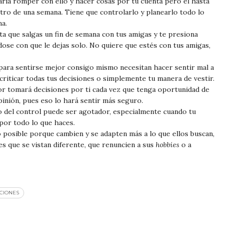
aría romper con ello y hacer cosas por tu cuenta pero él hasta
tro de una semana. Tiene que controlarlo y planearlo todo lo
ma.
a que salgas un fin de semana con tus amigas y te presiona
ose con que le dejas solo. No quiere que estés con tus amigas,
 para sentirse mejor consigo mismo necesitan hacer sentir mal a
 criticar todas tus decisiones o simplemente tu manera de vestir.
or tomará decisiones por ti cada vez que tenga oportunidad de
inión, pues eso lo hará sentir más seguro.
co del control puede ser agotador, especialmente cuando tu
 por todo lo que haces.
o posible porque cambien y se adapten más a lo que ellos buscan,
es que se vistan diferente, que renuncien a sus
hobbies
o a
CIONES