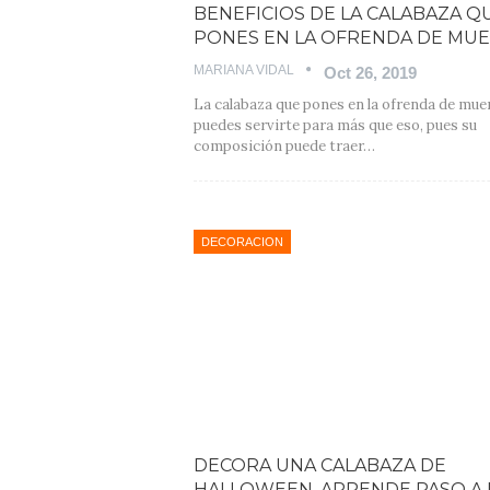
BENEFICIOS DE LA CALABAZA Q
PONES EN LA OFRENDA DE MU
MARIANA VIDAL
Oct 26, 2019
La calabaza que pones en la ofrenda de mue
puedes servirte para más que eso, pues su
composición puede traer
…
DECORACION
DECORA UNA CALABAZA DE
HALLOWEEN, APRENDE PASO A