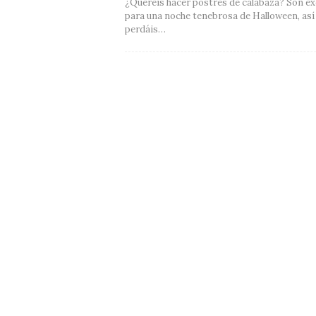
¿Queréis hacer postres de calabaza? Son ex
para una noche tenebrosa de Halloween, así
perdáis…