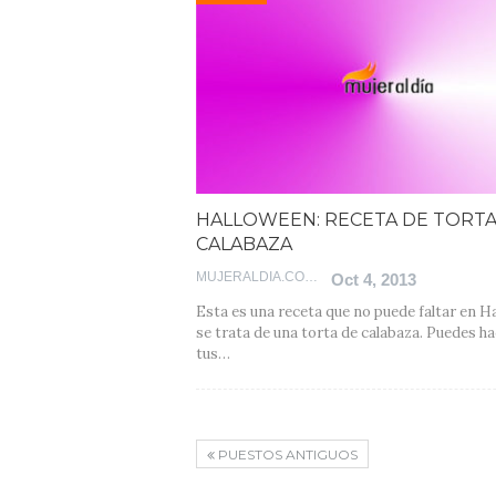
HALLOWEEN: RECETA DE TORTA
CALABAZA
MUJERALDIA.COM
Oct 4, 2013
Esta es una receta que no puede faltar en H
se trata de una torta de calabaza. Puedes ha
tus…
PUESTOS ANTIGUOS