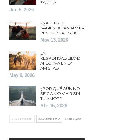
FAMILIA
Jun 5, 2026
¿NACEMOS
SABIENDO AMAR? LA
RESPUESTA ES NO
May 13, 2026
LA
RESPONSABILIDAD
AFECTIVA EN LA
AMISTAD
May 9, 2026
¿POR QUÉ AÚN NO
SÉ CÓMO VIVIR SIN
TU AMOR?
Abr 15, 2026
ANTERIOR
SIGUIENTE
1 De 1,755