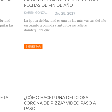
FECHAS DE FIN DE AÑO
KAREN GONZALEZ
Dic 28, 2017
ebridad
La época de Navidad es una de las más vastas del año
quitar las
en cuanto a comida y antojitos se refiere:
dondequiera que…
BIENESTAR
CETA
¿CÓMO HACER UNA DELICIOSA
CORONA DE PIZZA? VIDEO PASO A
PASO