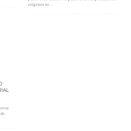
orígenes se…
O
IAL
uevos
 de