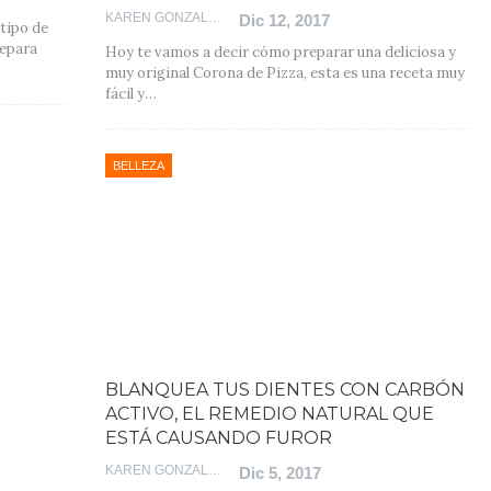
KAREN GONZALEZ
Dic 12, 2017
 tipo de
repara
Hoy te vamos a decir cómo preparar una deliciosa y
muy original Corona de Pizza, esta es una receta muy
fácil y…
BELLEZA
BLANQUEA TUS DIENTES CON CARBÓN
ACTIVO, EL REMEDIO NATURAL QUE
ESTÁ CAUSANDO FUROR
KAREN GONZALEZ
Dic 5, 2017