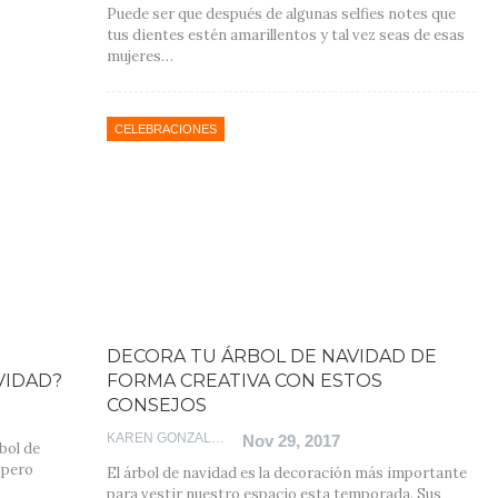
Puede ser que después de algunas selfies notes que
tus dientes estén amarillentos y tal vez seas de esas
mujeres…
CELEBRACIONES
DECORA TU ÁRBOL DE NAVIDAD DE
VIDAD?
FORMA CREATIVA CON ESTOS
CONSEJOS
KAREN GONZALEZ
Nov 29, 2017
bol de
 pero
El árbol de navidad es la decoración más importante
para vestir nuestro espacio esta temporada. Sus