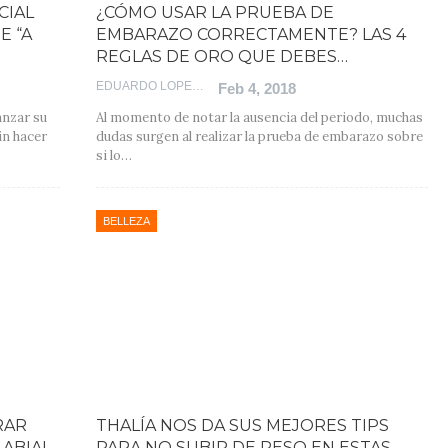
CIAL
¿CÓMO USAR LA PRUEBA DE
E “A
EMBARAZO CORRECTAMENTE? LAS 4
REGLAS DE ORO QUE DEBES…
EDUARDO LOPEZ
Feb 4, 2018
anzar su
Al momento de notar la ausencia del periodo, muchas
in hacer
dudas surgen al realizar la prueba de embarazo sobre
si lo…
BELLEZA
RAR
THALÍA NOS DA SUS MEJORES TIPS
LABIAL
PARA NO SUBIR DE PESO EN ESTAS