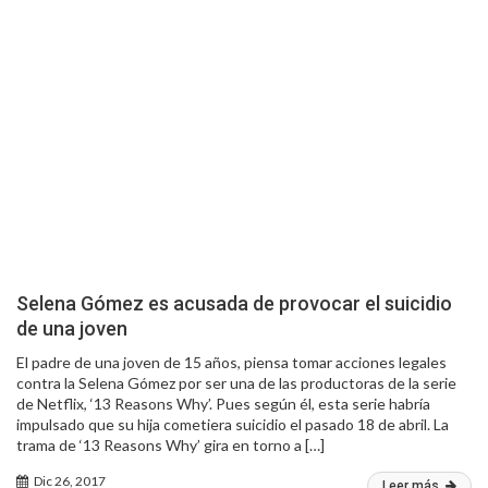
Selena Gómez es acusada de provocar el suicidio
de una joven
El padre de una joven de 15 años, piensa tomar acciones legales
contra la Selena Gómez por ser una de las productoras de la serie
de Netflix, ‘13 Reasons Why’. Pues según él, esta serie habría
impulsado que su hija cometiera suicidio el pasado 18 de abril. La
trama de ‘13 Reasons Why’ gira en torno a […]
Dic 26, 2017
Leer más