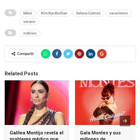
bikini
Kim Kardashian
Selena Gómez
vacaciones
verano
noticias
Compartir
Related Posts
Galilea Montijo revela el
Gala Montes y sus
problema médico que
millones de