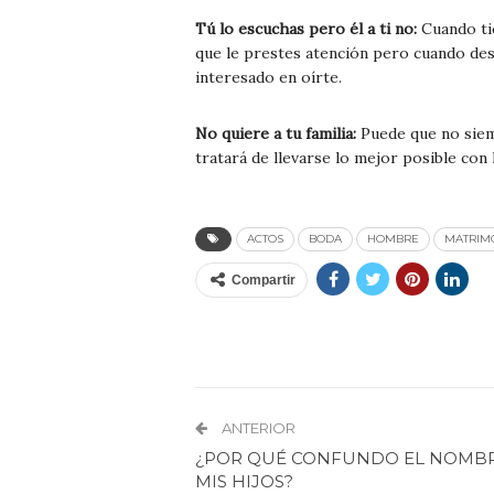
Tú lo escuchas pero él a ti no:
Cuando tie
que le prestes atención pero cuando de
interesado en oírte.
No quiere a tu familia:
Puede que no siem
tratará de llevarse lo mejor posible con
ACTOS
BODA
HOMBRE
MATRIM
Compartir
ANTERIOR
¿POR QUÉ CONFUNDO EL NOMB
MIS HIJOS?