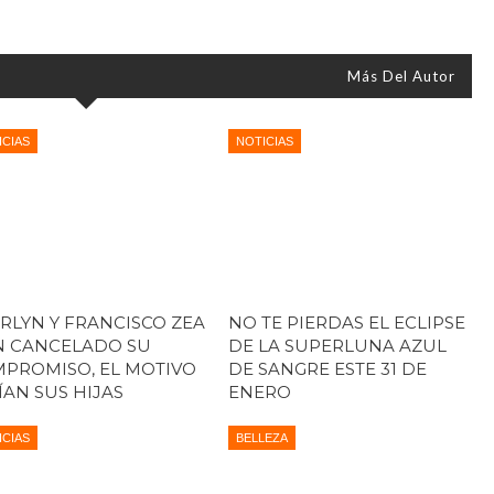
Más Del Autor
ICIAS
NOTICIAS
RLYN Y FRANCISCO ZEA
NO TE PIERDAS EL ECLIPSE
 CANCELADO SU
DE LA SUPERLUNA AZUL
PROMISO, EL MOTIVO
DE SANGRE ESTE 31 DE
ÍAN SUS HIJAS
ENERO
ICIAS
BELLEZA