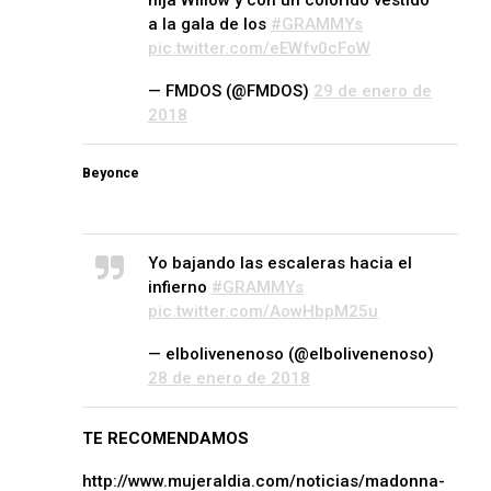
a la gala de los
#GRAMMYs
pic.twitter.com/eEWfv0cFoW
— FMDOS (@FMDOS)
29 de enero de
2018
Beyonce
Yo bajando las escaleras hacia el
infierno
#GRAMMYs
pic.twitter.com/AowHbpM25u
— elbolivenenoso (@elbolivenenoso)
28 de enero de 2018
TE RECOMENDAMOS
http://www.mujeraldia.com/noticias/madonna-