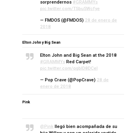
sorprendernos
#GRAMMYs
pic.twitter.com/TSbuSWcfye
— FMDOS (@FMDOS)
28 de enero de
2018
Elton John y Big Sean
Elton John and Big Sean at the 2018
#GRAMMYs
Red Carpet!
pic.twitter.com/qgblD8DCel
— Pop Crave (@PopCrave)
28 de
enero de 2018
Pink
@Pink
llegó bien acompañada de su
hija Willow y con un colorido vestido