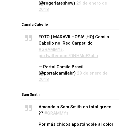
(@rogerlateshow)
29 de enero de
2018
Camila Cabello
FOTO | MARAVILHOSA! [HQ] Camila
Cabello no ‘Red Carpet’ do
#GRAMMYs
.
pic.twitter.com/DNHMuF2uLu
— Portal Camila Brasil
(@portalcamilabr)
28 de enero de
2018
Sam Smith
Amando a Sam Smith en total green
??
#GRAMMYs
Por más chicos apostándole al color