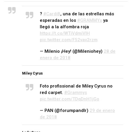
?
#CardiB
, una de las estrellas más
esperadas en los
#GRAMMYs
ya
llegó a la alfombra roja
https://t.co/WTiVdmiVlH
pic.twitter.com/F52vav2rzm
— Milenio ¡Hey! (@Mileniohey)
28 de
enero de 2018
Miley Cyrus
Foto profissional de Miley Cyrus no
red carpet.
#Grammys
pic.twitter.com/TDqDnH1jGo
— PAN (@forumpandlr)
29 de enero
de 2018