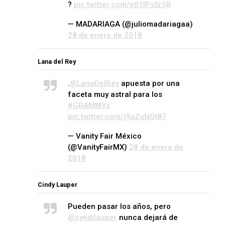
?
pic.twitter.com/e01lPsSr5B
— MADARIAGA (@juliomadariagaa)
28 de enero de 2018
Lana del Rey
.
@LanaDelRey
apuesta por una
faceta muy astral para los
#GRAMMYs
pic.twitter.com/j9qZuNQI87
— Vanity Fair México
(@VanityFairMX)
28 de enero de
2018
Cindy Lauper
Pueden pasar los años, pero
@cyndilauper
nunca dejará de