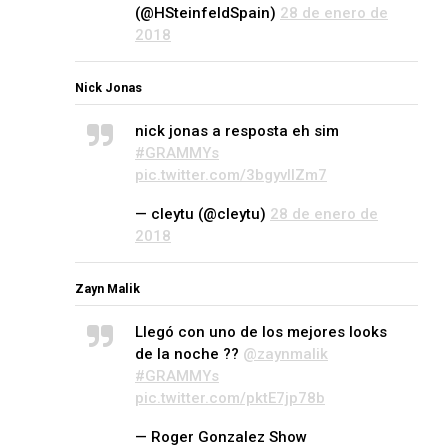
(@HSteinfeldSpain)
28 de enero de
2018
Nick Jonas
nick jonas a resposta eh sim
#GRAMMYs
pic.twitter.com/3bgyvllZm7
— cleytu (@cleytu)
28 de enero de
2018
Zayn Malik
Llegó con uno de los mejores looks
de la noche ??
@zaynmalik
#GRAMMYs
pic.twitter.com/pktE7jp78b
— Roger Gonzalez Show