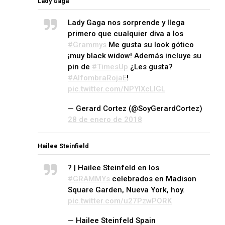
Lady Gaga
Lady Gaga nos sorprende y llega
primero que cualquier diva a los
#Grammys
Me gusta su look gótico
¡muy black widow! Además incluye su
pin de
#TimesUp
¿Les gusta?
#AlfombraRojaE
!
pic.twitter.com/NPYIXcLlGL
— Gerard Cortez (@SoyGerardCortez)
28 de enero de 2018
Hailee Steinfield
? | Hailee Steinfeld en los
#GRAMMYs
celebrados en Madison
Square Garden, Nueva York, hoy.
pic.twitter.com/u27PzwPORK
— Hailee Steinfeld Spain