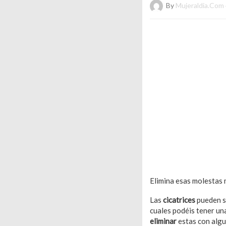
By
Mujeraldia.com
Elimina esas molestas m
Las
cicatrices
pueden s
cuales podéis tener una
eliminar
estas con alg