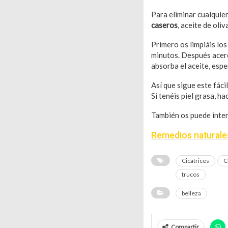
Para eliminar cualquie
caseros
, aceite de oli
Primero os limpiáis lo
minutos. Después acercá
absorba el aceite, espe
Así que sigue este fácil
Si tenéis piel grasa, h
También os puede inter
Remedios naturales 
Cicatrices
C
trucos
belleza
Compartir