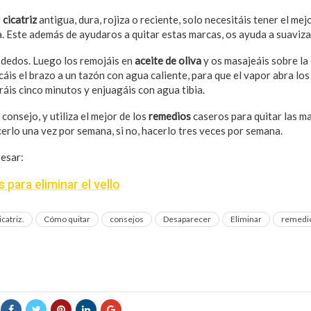
r
cicatriz
antigua, dura, rojiza o reciente, solo necesitáis tener el mej
va. Este además de ayudaros a quitar estas marcas, os ayuda a suavizar
s dedos. Luego los remojáis en
aceite de oliva
y os masajeáis sobre la 
is el brazo a un tazón con agua caliente, para que el vapor abra los
ráis cinco minutos y enjuagáis con agua tibia.
 consejo, y utiliza el mejor de los
remedios
caseros para quitar las m
acerlo una vez por semana, si no, hacerlo tres veces por semana.
esar:
para eliminar el vello
icatriz.
Cómo quitar
consejos
Desaparecer
Eliminar
remedio