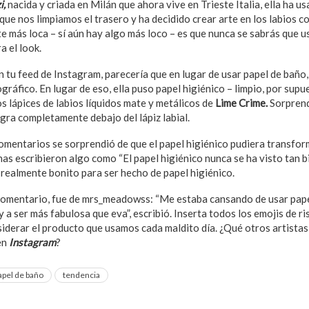
i,
nacida y criada en Milán que ahora vive en Trieste Italia, ella ha 
 que nos limpiamos el trasero y ha decidido crear arte en los labios 
te más loca – sí aún hay algo más loco – es que nunca se sabrás que u
a el look.
n tu feed de Instagram, parecería que en lugar de usar papel de baño
ográfico.
En lugar de eso, ella puso papel higiénico – limpio, por supu
os lápices de labios líquidos mate y metálicos de
Lime Crime.
Sorprend
gra completamente debajo del lápiz labial.
omentarios se sorprendió de que el papel higiénico pudiera transfor
as escribieron algo como “El papel higiénico nunca se ha visto tan 
 realmente bonito para ser hecho de papel higiénico.
comentario, fue de mrs_meadowss: “Me estaba cansando de usar pape
 a ser más fabulosa que eva”, escribió. Inserta todos los emojis de ris
iderar el producto que usamos cada maldito día. ¿Qué otros artistas
en
Instagram
?
apel de baño
tendencia