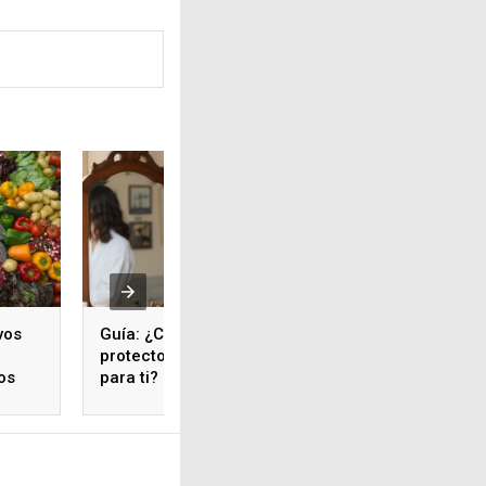
vos
Guía: ¿Cómo elegir un
protector solar en barra
os
para ti?