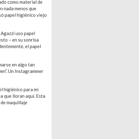
usado como material de
con nada menos que
só papel higiénico viejo
, Agazzi uso papel
esto – en su sonrisa
entemente, el papel
marse en algo tan
bien”. Un Instagrammer
l higiénico para mi
a que lloran aquí. Esta
 de maquillaje